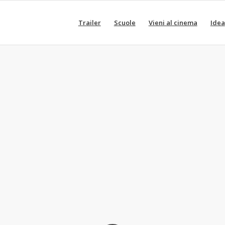
Trailer
Scuole
Vieni al cinema
Idea